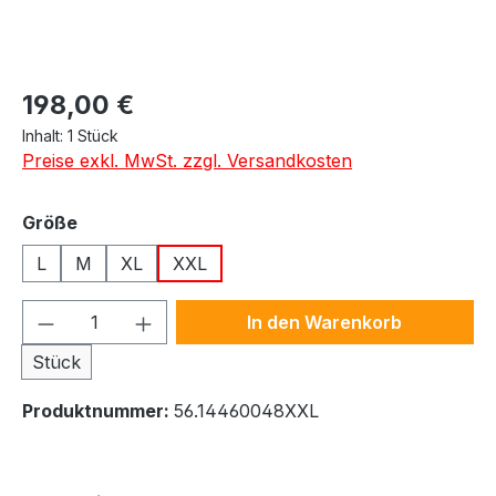
Regulärer Preis:
198,00 €
Inhalt:
1 Stück
Preise exkl. MwSt. zzgl. Versandkosten
auswählen
Größe
L
M
XL
XXL
Produkt Anzahl: Gib den gewünschten We
In den Warenkorb
Stück
Produktnummer:
56.14460048XXL