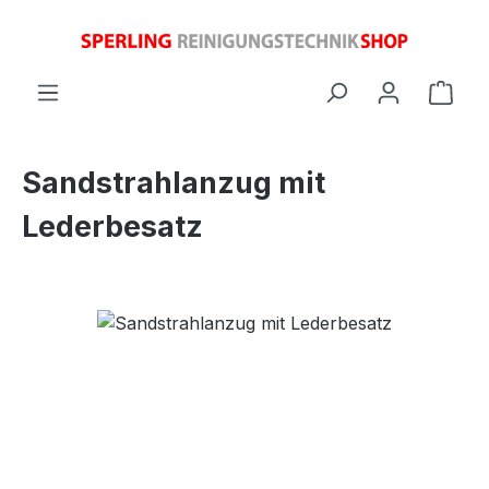
Zum Hauptinhalt springen
Ware
Sandstrahlanzug mit
Lederbesatz
Bildergalerie überspringen