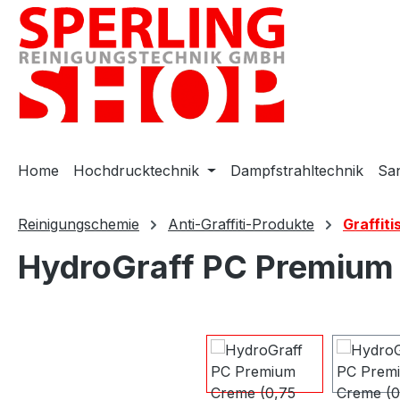
m Hauptinhalt springen
Zur Suche springen
Zur Hauptnavigation springen
Home
Hochdrucktechnik
Dampfstrahltechnik
San
Reinigungschemie
Anti-Graffiti-Produkte
Graffiti
HydroGraff PC Premium 
Bildergalerie überspringen