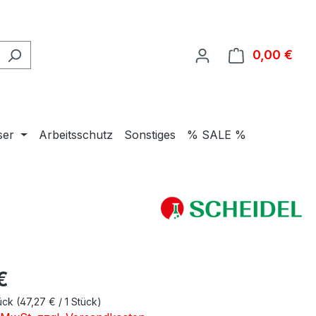
0,00 €
Ware
ser
Arbeitsschutz
Sonstiges
% SALE %
eis:
€
tück
(47,27 € / 1 Stück)