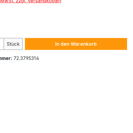
. MwSt. zzgl. Versandkosten
ählen
 Anzahl: Gib den gewünschten Wert ein 
Stück
In den Warenkorb
mmer:
72.3795314