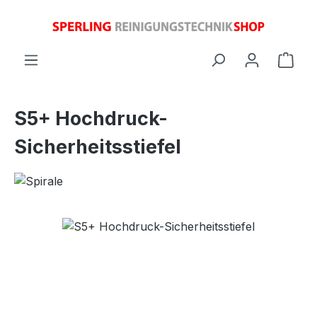
Zum Hauptinhalt springen
Ware
S5+ Hochdruck-
Sicherheitsstiefel
Bildergalerie überspringen