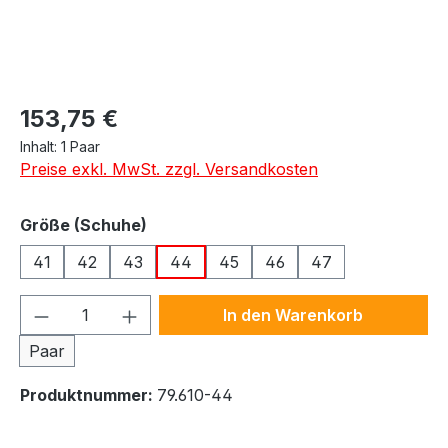
Regulärer Preis:
153,75 €
Inhalt:
1 Paar
Preise exkl. MwSt. zzgl. Versandkosten
auswählen
Größe (Schuhe)
41
42
43
44
45
46
47
Produkt Anzahl: Gib den gewünschten We
In den Warenkorb
Paar
Produktnummer:
79.610-44