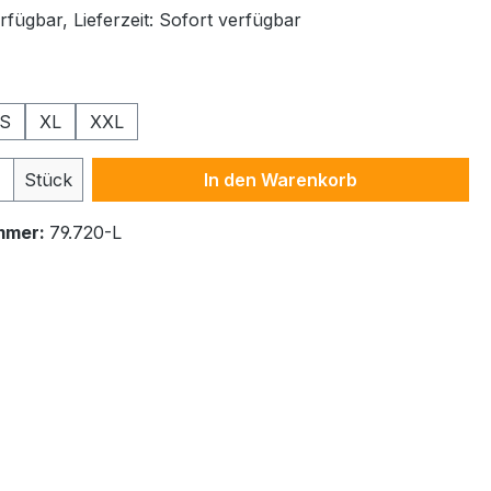
fügbar, Lieferzeit: Sofort verfügbar
ählen
S
XL
XXL
 Anzahl: Gib den gewünschten Wert ein 
Stück
In den Warenkorb
mmer:
79.720-L