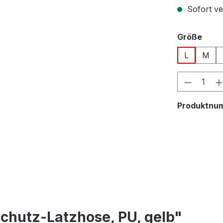
Sofort ver
ausw
Größe
L
M
Produkt
Produktnu
chutz-Latzhose, PU, gelb"